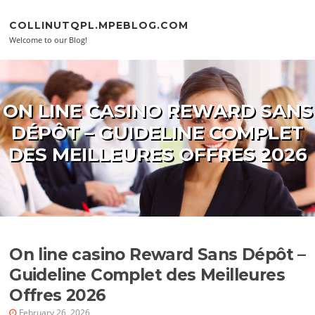
Skip to content
COLLINUTQPL.MPEBLOG.COM
Welcome to our Blog!
ON LINE CASINO REWARD SANS
DÉPÔT – GUIDELINE COMPLET
DES MEILLEURES OFFRES 2026
On line casino Reward Sans Dépôt –
Guideline Complet des Meilleures
Offres 2026
February 26, 2026