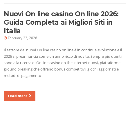
Nuovi On line casino On line 2026:
Guida Completa ai Migliori Siti in
Italia
February 23, 2026
Il settore dei nuovi On line casino on line è in continua evoluzione e il
2026 si preannuncia come un anno ricco di novità. Sempre più utenti
sono alla ricerca di On line casino on the internet nuovi, piattaforme
ground breaking che offrano bonus competitivi, giochi aggiornati e
metodi di pagamento
read more